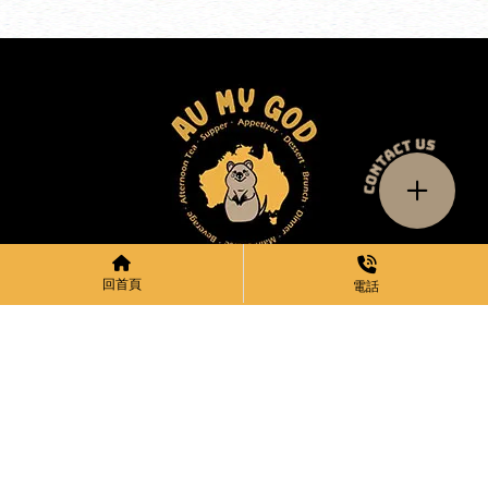
10:00am-17:30pm
回首頁
電話
04 2534 4411
Au my god
aumygodcafe@gmail.com
台中市北屯區洲際一街116號
關於我們
菜單
Au My God 周邊產品
藝術蛋糕訂製